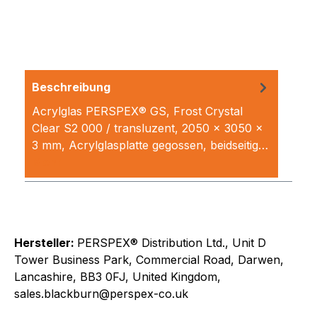
Beschreibung
Acrylglas PERSPEX® GS, Frost Crystal
Clear S2 000 / transluzent, 2050 x 3050 x
3 mm, Acrylglasplatte gegossen, beidseitig…
Mehr
Hersteller:
PERSPEX® Distribution Ltd., Unit D
Tower Business Park, Commercial Road, Darwen,
Lancashire, BB3 0FJ, United Kingdom,
sales.blackburn@perspex-co.uk