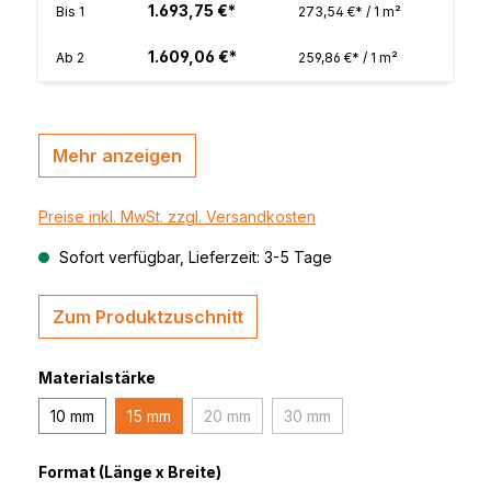
1.693,75 €*
Bis
1
273,54 €* / 1 m²
1.609,06 €*
Ab
2
259,86 €* / 1 m²
Mehr anzeigen
Preise inkl. MwSt. zzgl. Versandkosten
Sofort verfügbar, Lieferzeit: 3-5 Tage
Zum Produktzuschnitt
Materialstärke
10 mm
15 mm
20 mm
30 mm
(Diese Option ist zurzeit nicht verfügbar.
(Diese Option ist zurzeit nic
Format (Länge x Breite)