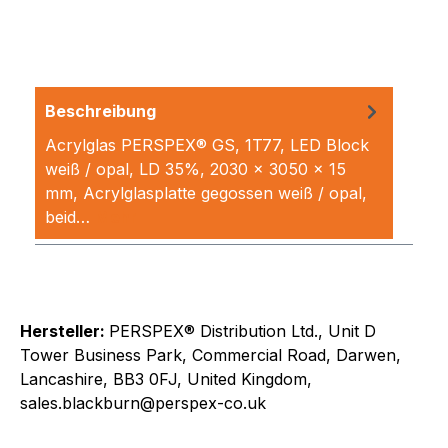
Beschreibung
Acrylglas PERSPEX® GS, 1T77, LED Block
weiß / opal, LD 35%, 2030 x 3050 x 15
mm, Acrylglasplatte gegossen weiß / opal,
beid…
Mehr
Hersteller:
PERSPEX® Distribution Ltd., Unit D
Tower Business Park, Commercial Road, Darwen,
Lancashire, BB3 0FJ, United Kingdom,
sales.blackburn@perspex-co.uk