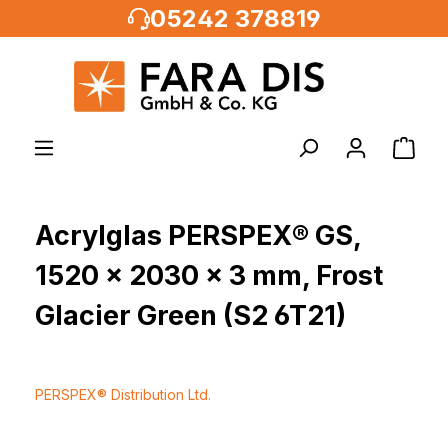
05242 378819
alt springen
Acrylglas PERSPEX® GS,
1520 x 2030 x 3 mm, Frost
Glacier Green (S2 6T21)
PERSPEX® Distribution Ltd.