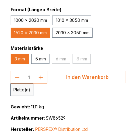
Format (Länge x Breite)
1000 x 2030 mm
1010 x 3050 mm
1520 x 2030 mm
2030 x 3050 mm
Materialstärke
3 mm
5 mm
6 mm
8 mm
(Diese Option ist zurzeit nicht verfügbar.)
(Diese Option ist zurzeit nicht
Produkt Anzahl: Gib den gewünschten 
In den Warenkorb
Platte(n)
Gewicht:
11.11 kg
Artikelnummer:
SW86529
Hersteller:
PERSPEX® Distribution Ltd.