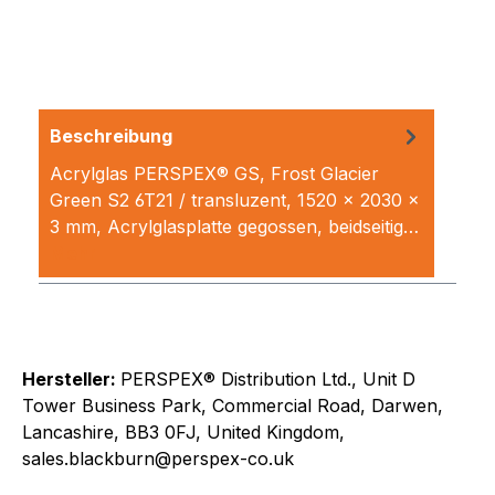
Beschreibung
Acrylglas PERSPEX® GS, Frost Glacier
Green S2 6T21 / transluzent, 1520 x 2030 x
3 mm, Acrylglasplatte gegossen, beidseitig…
Mehr
Hersteller:
PERSPEX® Distribution Ltd., Unit D
Tower Business Park, Commercial Road, Darwen,
Lancashire, BB3 0FJ, United Kingdom,
sales.blackburn@perspex-co.uk