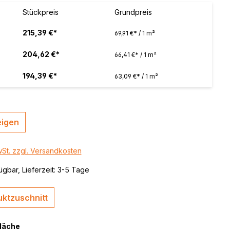
 / color
Stückpreis
Grundpreis
brushed,
215,39 €*
69,91 €* / 1 m²
204,62 €*
66,41 €* / 1 m²
194,39 €*
63,09 €* / 1 m²
eigen
wSt. zzgl. Versandkosten
ügbar, Lieferzeit: 3-5 Tage
ktzuschnitt
fläche