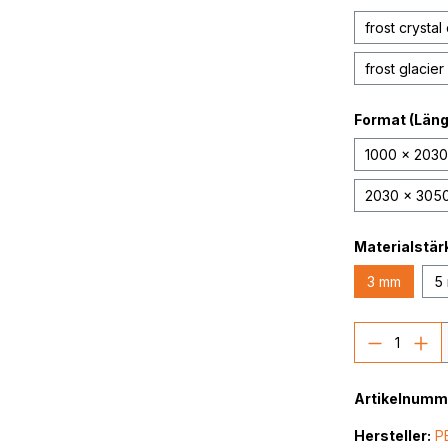
frost crystal
frost glacie
Format (Länge
1000 x 203
2030 x 305
Materialstär
3 mm
5
Produkt
Artikelnumm
Hersteller:
P