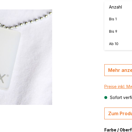
MasterBond®, farbig
Anzahl
n, B-s2,
MasterBond® silver 
Bis
1
silber gebürstet
,
thrazit /
MasterBond® Steel,
Bis
9
Stahlverbundplatte
Ab
10
Mehr anz
Preise inkl. M
Sofort verf
Zum Produ
Farbe / Ober