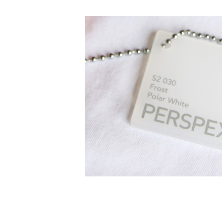
DIBOND® Spiegel auße
d0
DIBOND®, Butlerfinish
gebürstete Aluoptik, an
rosé
IEASY®BOND