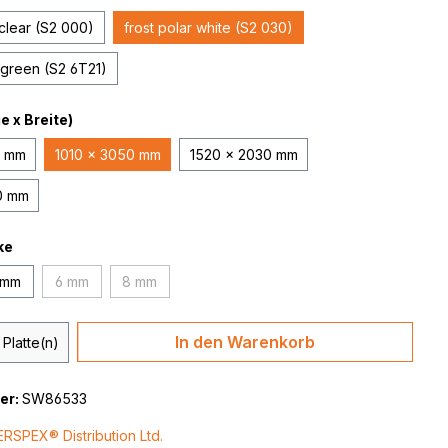
 clear (S2 000)
frost polar white (S2 030)
r green (S2 6T21)
 x Breite)
0 mm
1010 x 3050 mm
1520 x 2030 mm
0 mm
ke
 mm
6 mm
8 mm
(Diese Option ist zurzeit nicht verfügbar.)
(Diese Option ist zurzeit nicht verfügbar.)
 Anzahl: Gib den gewünschten Wert ein 
In den Warenkorb
Platte(n)
er:
SW86533
ERSPEX® Distribution Ltd.