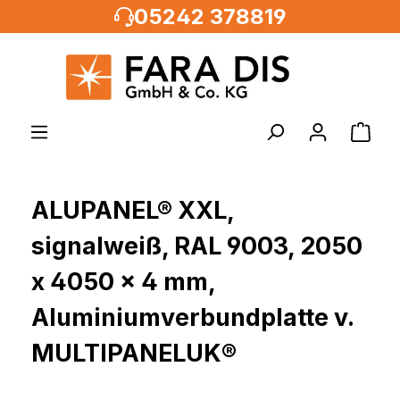
05242 378819
alt springen
ALUPANEL® XXL,
signalweiß, RAL 9003, 2050
x 4050 x 4 mm,
Aluminiumverbundplatte v.
MULTIPANELUK®