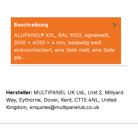
Beschreibung
ALUPANEL® XXL, RAL 9003, signalweiß,
2050 x 4050 x 4 mm, beidseitig weiß
einbrennlackiert, eine Seite matt, eine Seite
glä…
Mehr
Hersteller:
MULTIPANEL UK Ltd., Unit 2, Millyard
Way, Eythorne, Dover, Kent, CT15 4NL, United
Kingdom, enquiries@multipaneluk.co.uk